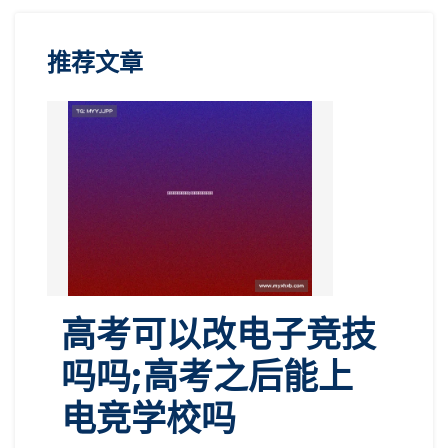
推荐文章
高考可以改电子竞技
吗吗;高考之后能上
电竞学校吗