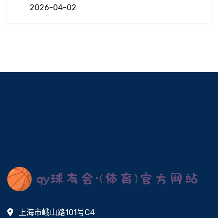
2026-04-02
上海市峨山路101号C4